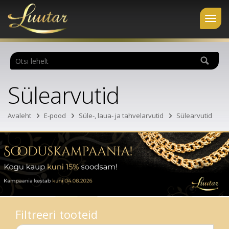
Sülearvutid
Avaleht
E-pood
Süle-, laua- ja tahvelarvutid
Sülearvutid
Filtreeri tooteid