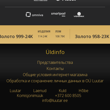
ИЗДЕЛИЯ
ЛОМ
олото 999-24K
Золото 958-23K
114.24€
108.78€
Üldinfo
Представительства
Kонтакты
Oбщие условия интернет-магазина
Обработка и сохранение личных данных в OÜ Luutar
Luutar
Laenud
Kuld
Hõbe
|
●
●
●
Komisjonimüük
+372 600 8505
|
|
info@luutar.ee