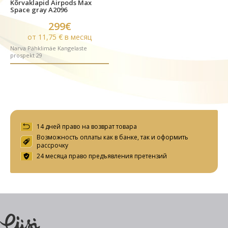
Kõrvaklapid Airpods Max
Space gray A2096
299€
от 11,75 € в месяц
Narva Pähklimäe Kangelaste
prospekt 29
14 дней право на возврат товара
Возможность оплаты как в банке, так и оформить
рассрочку
24 месяца право предъявления претензий