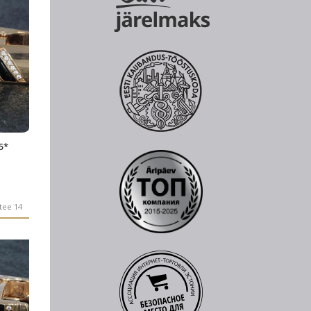
5*
tee 14