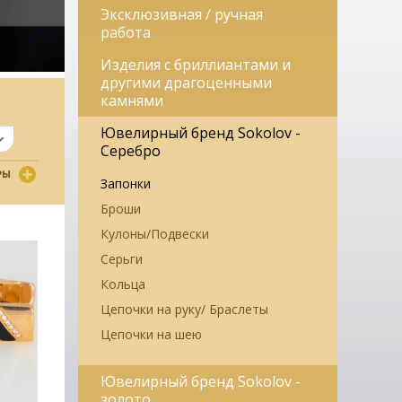
Эксклюзивная / ручная
работа
Изделия с бриллиантами и
другими драгоценными
камнями
Ювелирный бренд Sokolov -
Серебро
РЫ
Запонки
Броши
Кулоны/Подвески
Серьги
Кольца
Цепочки на руку/ Браслеты
Цепочки на шею
Ювелирный бренд Sokolov -
золото