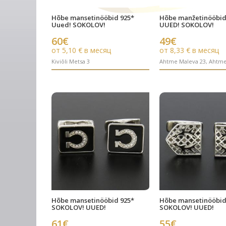
Hõbe mansetinööbid 925*
Hõbe manžetinööbid
Uued! SOKOLOV!
UUED! SOKOLOV!
60€
49€
от 5,10 € в месяц
от 8,33 € в месяц
Kiviõli Metsa 3
Ahtme Maleva 23, Ahtm
Hõbe mansetinööbid 925*
Hõbe mansetinööbid
SOKOLOV! UUED!
SOKOLOV! UUED!
61€
55€