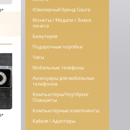
Ювелирный бренд Gaura
5*
Монеты / Медали / Знаки
почёта
Бижутерия
Подарочные коробки
Часы
Мобильные телефоны
Аксессуары для мобильных
телефонов
Компьютеры/Ноутбуки/
Планшеты
Компьютерные компоненты
5*
Кабеля / Адаптеры