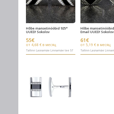
Hõbe mansetinööbid 925*
Hõbe mansetinööbid
UUED! Sokolov
Email UUED! Sokolov
55€
61€
от 4,68 € в месяц
от 5,19 € в месяц
Tallinn Lasnamäe Linnamäe tee 57
Tallinn Lasnamäe Linna