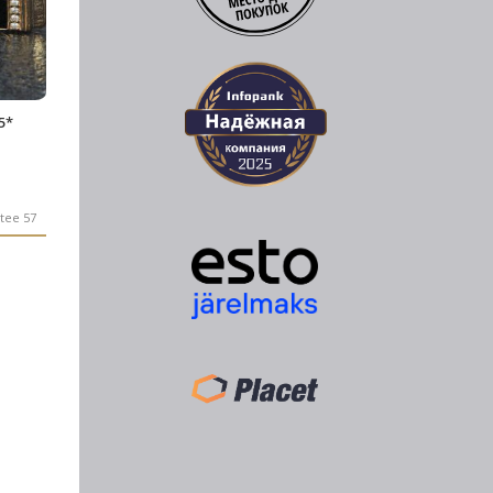
5*
tee 57