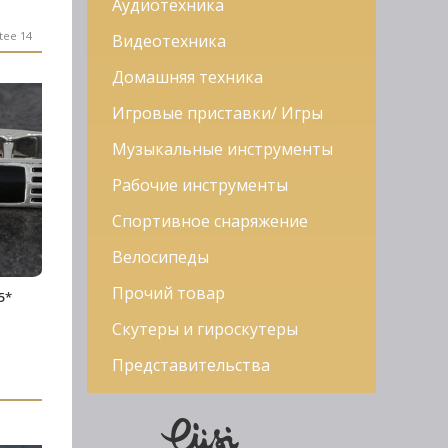
Аудиотехника
tee 14
Видеотехника
Домашняя техника
Игровые приставки/ Игры
Музыкальные инструменты
Рабочие инструменты
Спортивное снаряжение
Велосипеды
Прочий товар
5*
Скутеры и гироскутеры
Представительства