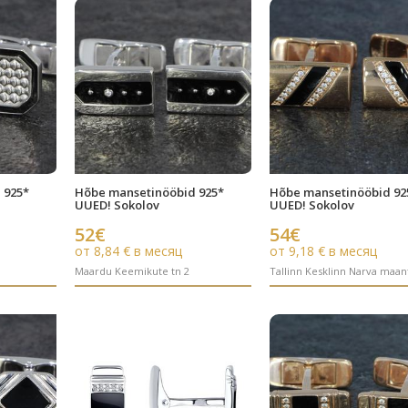
 925*
Hõbe mansetinööbid 925*
Hõbe mansetinööbid 92
UUED! Sokolov
UUED! Sokolov
52€
54€
от 8,84 € в месяц
от 9,18 € в месяц
Maardu Keemikute tn 2
Tallinn Kesklinn Narva maan