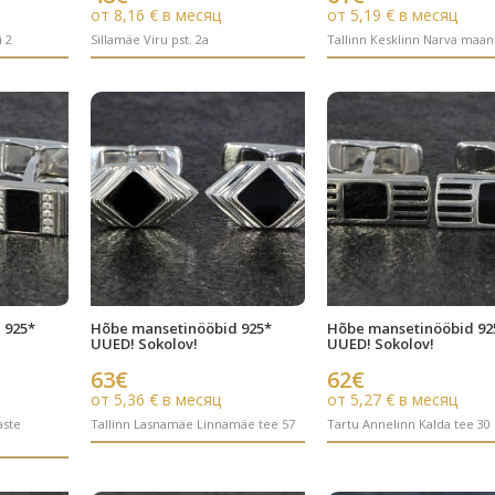
от 8,16 € в месяц
от 5,19 € в месяц
i 2
Sillamäe Viru pst. 2a
Tallinn Kesklinn Narva maan
 925*
Hõbe mansetinööbid 925*
Hõbe mansetinööbid 92
UUED! Sokolov!
UUED! Sokolov!
63€
62€
от 5,36 € в месяц
от 5,27 € в месяц
aste
Tallinn Lasnamäe Linnamäe tee 57
Tartu Annelinn Kalda tee 30