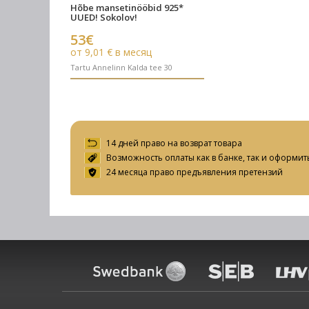
Hõbe mansetinööbid 925*
UUED! Sokolov!
53€
от 9,01 € в месяц
Tartu Annelinn Kalda tee 30
14 дней право на возврат товара
Возможность оплаты как в банке, так и оформит
24 месяца право предъявления претензий