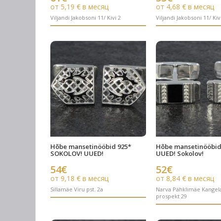
от 5,19 € в месяц
от 4,68 € в месяц
Viljandi Jakobsoni 11/ Kivi 2
Viljandi Jakobsoni 11/ Kiv
Hõbe mansetinööbid 925*
Hõbe mansetinööbid
SOKOLOV! UUED!
UUED! Sokolov!
54€
52€
от 9,18 € в месяц
от 8,84 € в месяц
Sillamäe Viru pst. 2a
Narva Pähklimäe Kangel
prospekt 29