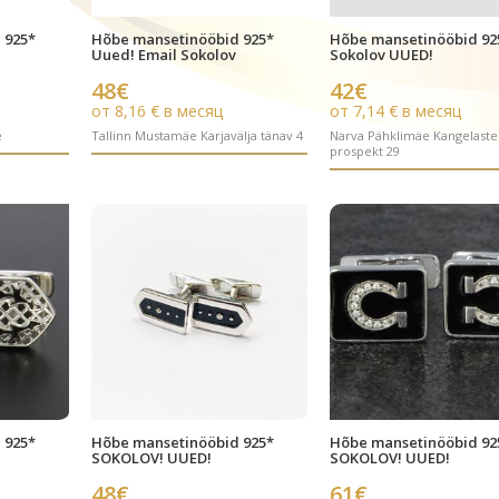
 925*
Hõbe mansetinööbid 925*
Hõbe mansetinööbid 92
Uued! Email Sokolov
Sokolov UUED!
48€
42€
от 8,16 € в месяц
от 7,14 € в месяц
e
Tallinn Mustamäe Karjavälja tänav 4
Narva Pähklimäe Kangelaste
prospekt 29
 925*
Hõbe mansetinööbid 925*
Hõbe mansetinööbid 92
SOKOLOV! UUED!
SOKOLOV! UUED!
48€
61€