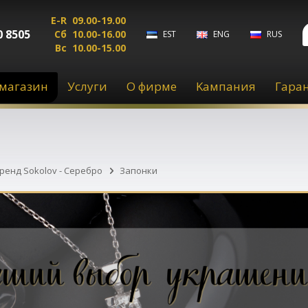
E-R
09.00-19.00
0 8505
Сб
10.00-16.00
EST
ENG
RUS
Вс
10.00-15.00
магазин
Услуги
О фирме
Kампания
Гара
енд Sokolov - Серебро
Запонки