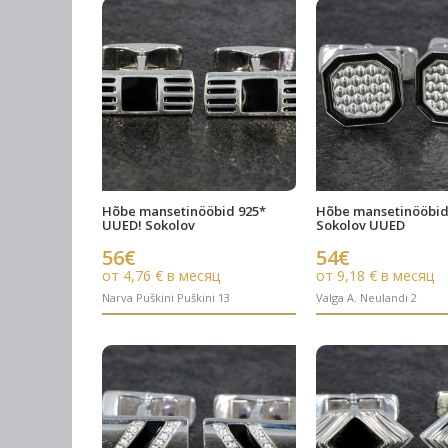
Hõbe mansetinööbid 925*
Hõbe mansetinööbid
UUED! Sokolov
Sokolov UUED
56€
54€
от 4,76 € в месяц
от 9,18 € в месяц
Narva Puškini Puškini 13
Valga A. Neulandi 2