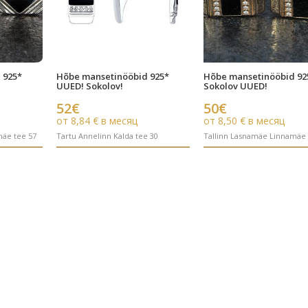
 925*
Hõbe mansetinööbid 925*
Hõbe mansetinööbid 92
UUED! Sokolov!
Sokolov UUED!
52€
50€
от 8,84 € в месяц
от 8,50 € в месяц
mäe tee 57
Tartu Annelinn Kalda tee 30
Tallinn Lasnamäe Linnamäe 