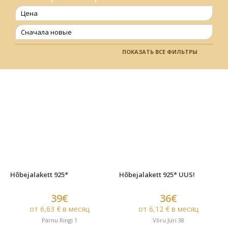
Цена
Сначала новые
ПОКАЗАТЬ ВСЕ ФИЛЬТРЫ
Hõbejalakett 925*
Hõbejalakett 925* UUS!
39€
36€
от 6,63 € в месяц
от 6,12 € в месяц
Pärnu Ringi 1
Võru Jüri 38