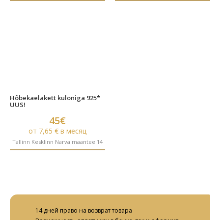
Hõbekaelakett kuloniga 925*
UUS!
45€
от 7,65 € в месяц
Tallinn Kesklinn Narva maantee 14
14 дней право на возврат товара