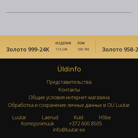
ИЗДЕЛИЯ
ЛОМ
Золото 999-24K
Золото 958-
114.24€
108.78€
Üldinfo
Представительства
Kонтакты
Oбщие условия интернет-магазина
Обработка и сохранение личных данных в OÜ Luutar
Luutar
Laenud
Kuld
Hõbe
|
●
●
●
Komisjonimüük
+372 600 8505
|
|
info@luutar.ee