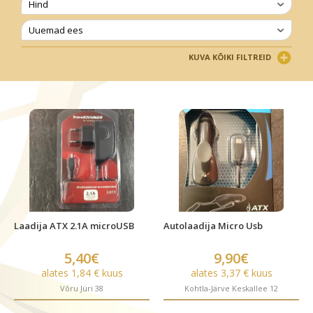
Hind
Uuemad ees
KUVA KÕIKI FILTREID
Laadija ATX 2.1A microUSB
Autolaadija Micro Usb
5,40€
9,90€
alates 1,84 € kuus
alates 3,37 € kuus
Võru Jüri 38
Kohtla-Järve Keskallee 12