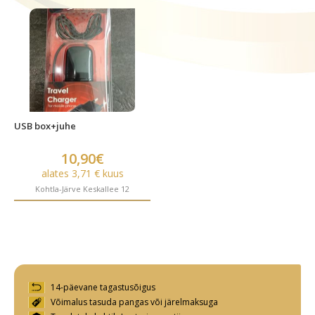
USB box+juhe
10,90€
alates 3,71 € kuus
Kohtla-Järve Keskallee 12
14-päevane tagastusõigus
Võimalus tasuda pangas või järelmaksuga