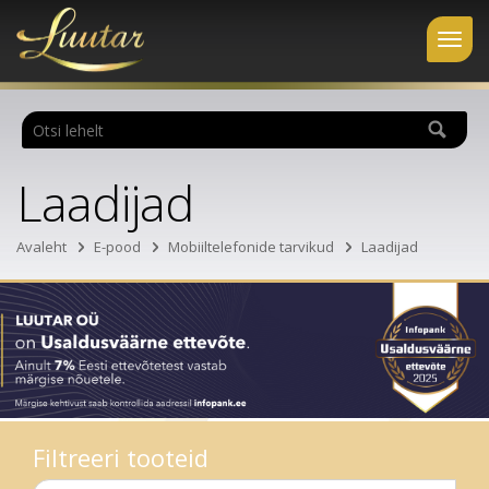
Laadijad
Avaleht
E-pood
Mobiiltelefonide tarvikud
Laadijad
Filtreeri tooteid