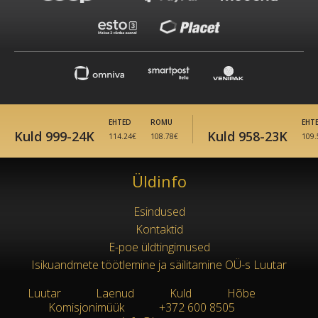
EHTED
ROMU
EHTE
Kuld 999-24K
Kuld 958-23K
114.24€
108.78€
109.5
Üldinfo
Esindused
Kontaktid
E-poe üldtingimused
Isikuandmete töötlemine ja säilitamine OÜ-s Luutar
Luutar
Laenud
Kuld
Hõbe
|
●
●
●
Komisjonimüük
+372 600 8505