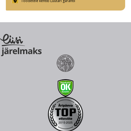
Toodetele kehtib Luutari garantii